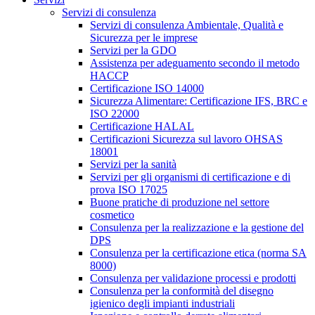
Servizi di consulenza
Servizi di consulenza Ambientale, Qualità e
Sicurezza per le imprese
Servizi per la GDO
Assistenza per adeguamento secondo il metodo
HACCP
Certificazione ISO 14000
Sicurezza Alimentare: Certificazione IFS, BRC e
ISO 22000
Certificazione HALAL
Certificazioni Sicurezza sul lavoro OHSAS
18001
Servizi per la sanità
Servizi per gli organismi di certificazione e di
prova ISO 17025
Buone pratiche di produzione nel settore
cosmetico
Consulenza per la realizzazione e la gestione del
DPS
Consulenza per la certificazione etica (norma SA
8000)
Consulenza per validazione processi e prodotti
Consulenza per la conformità del disegno
igienico degli impianti industriali