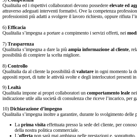
Qualitalia ed i rispettivi collaboratori devono possedere
elevate ed ag
attraverso adeguati interventi formativi. Ove la competenza professional
professionisti più adatti a svolgere il lavoro richiesto, oppure rifiuta l’i
6)
Efficacia
Qualitalia s’impegna a portare a compimento i servizi offerti, nei
mod
7)
Trasparenza
Qualitalia s’impegna a dare la più
ampia informazione al cliente
, re
possibilità di compiere la scelta migliore.
8)
Controllo
Qualitalia da al cliente la possibilità di
valutare
in ogni momento la do
appositi report, di tutte le attività svolte e degli interlocutori presenti i
9)
Lealtà
Qualitalia impone ai propri collaboratori un
comportamento leale
nei
indicazione utile alla società di consulenza che riceve l’incarico, per g
10)
Dichiarazione d’impegno
Qualitalia s’impegna inoltre a garantire, durante lo svolgimento delle p
La
prima visita
effettuata presso la sede del cliente, per conos
della nostra politica commerciale.
L’
offerta
non sarà mai ambigua nelle prestazioni e, soprattutto, 