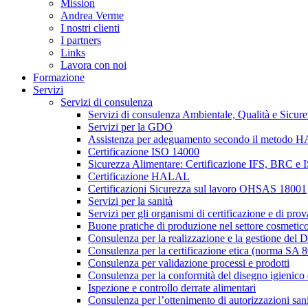
Mission
Andrea Verme
I nostri clienti
I partners
Links
Lavora con noi
Formazione
Servizi
Servizi di consulenza
Servizi di consulenza Ambientale, Qualità e Sicure
Servizi per la GDO
Assistenza per adeguamento secondo il metodo
Certificazione ISO 14000
Sicurezza Alimentare: Certificazione IFS, BRC e
Certificazione HALAL
Certificazioni Sicurezza sul lavoro OHSAS 18001
Servizi per la sanità
Servizi per gli organismi di certificazione e di pr
Buone pratiche di produzione nel settore cosmetic
Consulenza per la realizzazione e la gestione del 
Consulenza per la certificazione etica (norma SA 
Consulenza per validazione processi e prodotti
Consulenza per la conformità del disegno igienico d
Ispezione e controllo derrate alimentari
Consulenza per l’ottenimento di autorizzazioni san